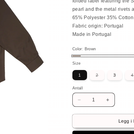
folded label featuring the 
pearl and the metal rivets
65% Polyester 35% Cotton
Fabric origin: Portugal
Made in Portugal
Color:
Brown
Brown
Size
Varianten
1
2
3
4
er
utsolgt
eller
Antall
Antall
utilgjengelig
Senk
Øk
antallet
antallet
for
for
Teo
Teo
Legg i
Worker
Worker
Shirt
Shirt