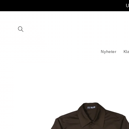
Gå
U
videre til
innholdet
Nyheter
Kl
Hopp til
produktinformasjon