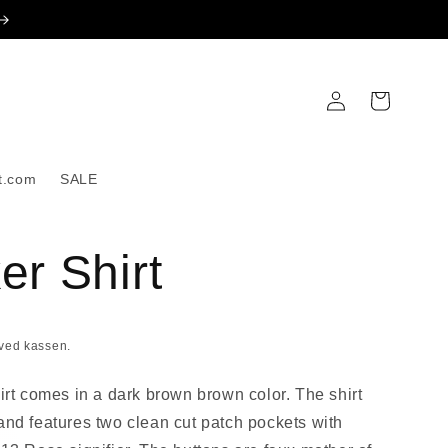
Logg
Handlekurv
inn
t.com
SALE
er Shirt
ved kassen.
t comes in a dark brown brown color. The shirt
and features two clean cut patch pockets with