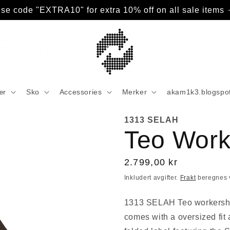
se code "EXTRA10" for extra 10% off on all sale items
ær
Sko
Accessories
Merker
akam1k3.blogspo
1313 SELAH
Teo Work
Vanlig
2.799,00 kr
pris
Inkludert avgifter.
Frakt
beregnes 
1313 SELAH Teo workershir
comes with a oversized fit 