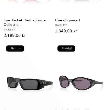
Eye Jacket Redux Forge
Fives Squared
Collection
Selger:
OAKLEY
Selger:
OAKLEY
Vanlig
1.349,00 kr
Vanlig
2.199,00 kr
pris
pris
Utsolgt
Utsolgt