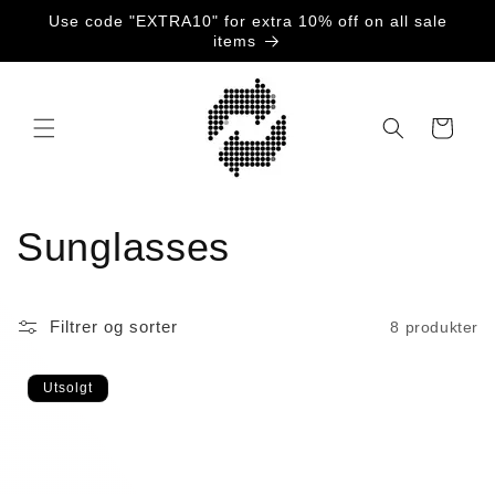
Gå
Use code "EXTRA10" for extra 10% off on all sale
videre til
items
innholdet
Handlekurv
S
Sunglasses
a
Filtrer og sorter
8 produkter
m
l
Utsolgt
i
n