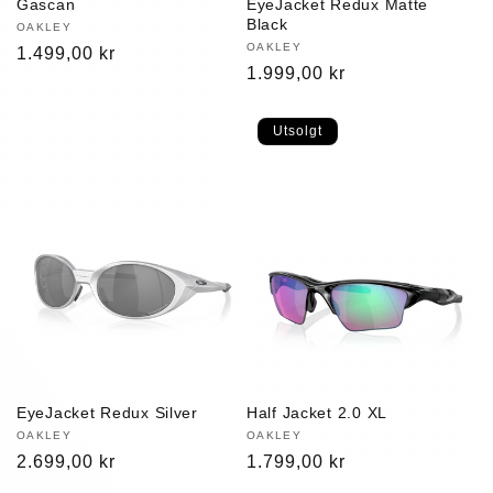
Gascan
EyeJacket Redux Matte
Black
Selger:
OAKLEY
Selger:
OAKLEY
Vanlig
1.499,00 kr
Vanlig
1.999,00 kr
pris
pris
Utsolgt
EyeJacket Redux Silver
Half Jacket 2.0 XL
Selger:
OAKLEY
Selger:
OAKLEY
Vanlig
2.699,00 kr
Vanlig
1.799,00 kr
pris
pris