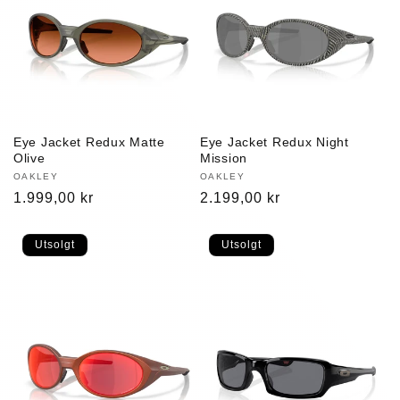
g
:
Eye Jacket Redux Matte
Eye Jacket Redux Night
Olive
Mission
Selger:
OAKLEY
Selger:
OAKLEY
Vanlig
1.999,00 kr
Vanlig
2.199,00 kr
pris
pris
Utsolgt
Utsolgt