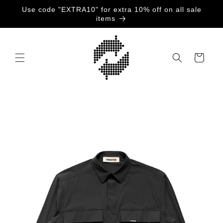
Gå
Use code "EXTRA10" for extra 10% off on all sale
videre til
items
innholdet
Handlekurv
opp til
roduktinformasjon