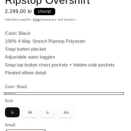
Ripstop Overshirt
Vanlig
2.299,00 kr
Utsolgt
pris
Inkludert avgifter.
Frakt
beregnes ved kassen.
Color: Black
100% 4-Way Stretch Ripstop Polyester
Snap button placket
Adjustable waist toggles
Snap top button chest pockets + hidden side pockets
Pleated elbow detail
Color:
Black
Black
Varianten
Size
er
Varianten
Varianten
Varianten
Varianten
S
M
L
XL
utsolgt
er
er
er
er
utsolgt
utsolgt
utsolgt
utsolgt
eller
eller
eller
eller
eller
Antall
Antall
utilgjengelig
utilgjengelig
utilgjengelig
utilgjengelig
utilgjengelig