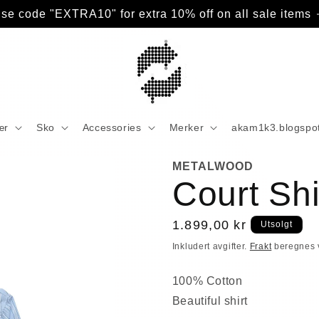
se code "EXTRA10" for extra 10% off on all sale items
ær
Sko
Accessories
Merker
akam1k3.blogspo
METALWOOD
Court Shi
Vanlig
1.899,00 kr
Utsolgt
pris
Inkludert avgifter.
Frakt
beregnes 
100% Cotton
Beautiful shirt