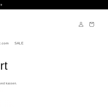
Logg
Handlekurv
inn
t.com
SALE
rt
ved kassen.