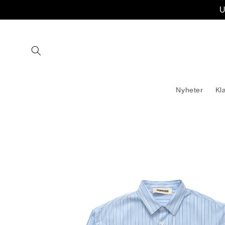
Gå
U
videre til
innholdet
Nyheter
Kl
Hopp til
produktinformasjon